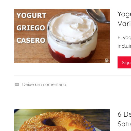
r
Yogu
n
Var
e
El yo
inclui
Sigu
Deixe um comentário
P
o
s
6 D
t
Sati
r
e