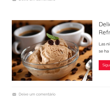
P
o
s
Deli
t
Ref
r
e
Las n
s
se ha
Sigu
Deixe um comentário
P
o