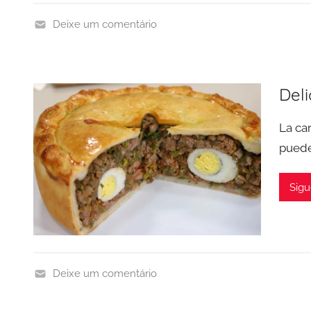
Deixe um comentário
C
a
r
Del
n
e
La ca
puede
Sigu
Deixe um comentário
C
a