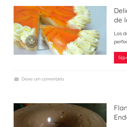
s
Deli
t
de l
r
e
Los du
s
perfe
Sigu
Deixe um comentário
F
r
u
Flan
t
End
a
s