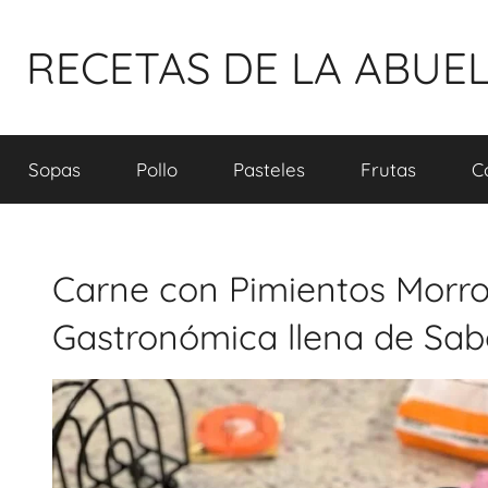
Pular
para
RECETAS DE LA ABUE
o
conteúdo
Sopas
Pollo
Pasteles
Frutas
C
Carne con Pimientos Morro
Gastronómica llena de Sab