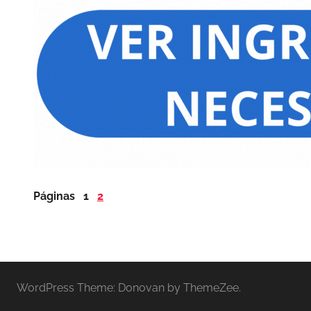
Páginas
1
2
WordPress Theme: Donovan by ThemeZee.