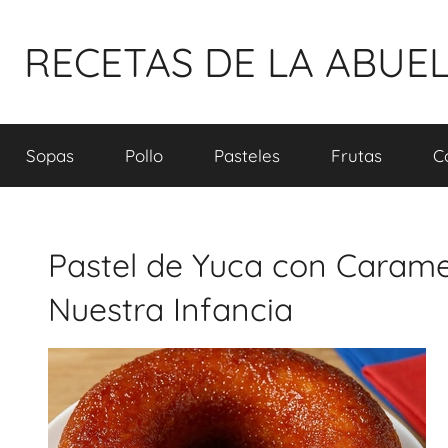
Pular
para
RECETAS DE LA ABUE
o
conteúdo
Sopas
Pollo
Pasteles
Frutas
C
Pastel de Yuca con Carame
Nuestra Infancia