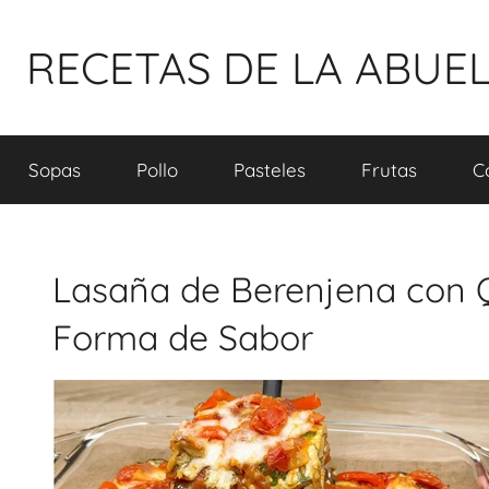
Pular
para
RECETAS DE LA ABUE
o
conteúdo
Sopas
Pollo
Pasteles
Frutas
C
Lasaña de Berenjena con Q
Forma de Sabor