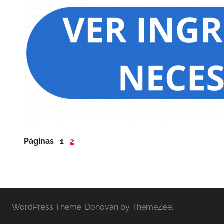
Páginas
1
2
WordPress Theme: Donovan by ThemeZee.