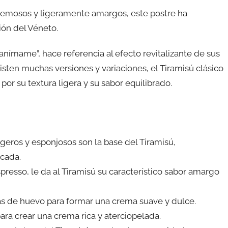
remosos y ligeramente amargos, este postre ha
ión del Véneto.
“anímame”, hace referencia al efecto revitalizante de sus
sten muchas versiones y variaciones, el Tiramisú clásico
or su textura ligera y su sabor equilibrado.
igeros y esponjosos son la base del Tiramisú,
icada.
presso, le da al Tiramisú su característico sabor amargo
as de huevo para formar una crema suave y dulce.
ra crear una crema rica y aterciopelada.