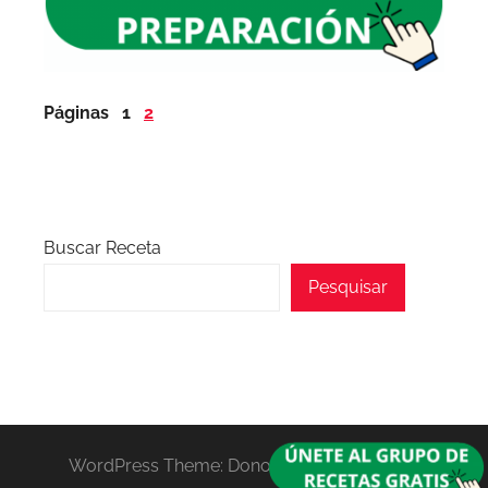
Páginas
1
2
Buscar Receta
Pesquisar
WordPress Theme: Donovan by ThemeZee.