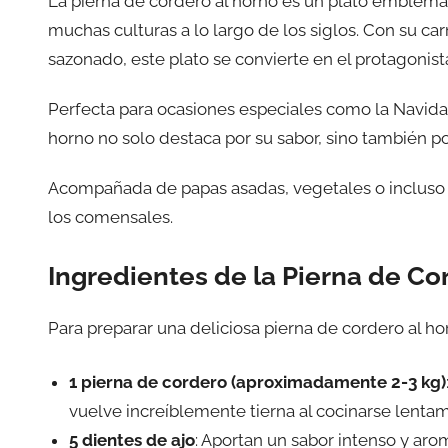
La pierna de cordero al horno es un plato emblemáti
muchas culturas a lo largo de los siglos. Con su c
sazonado, este plato se convierte en el protagonis
Perfecta para ocasiones especiales como la Navidad,
horno no solo destaca por su sabor, sino también po
Acompañada de papas asadas, vegetales o incluso u
los comensales.
Ingredientes de la Pierna de Co
Para preparar una deliciosa pierna de cordero al ho
1 pierna de cordero (aproximadamente 2-3 kg)
vuelve increíblemente tierna al cocinarse lenta
5 dientes de ajo
: Aportan un sabor intenso y arom