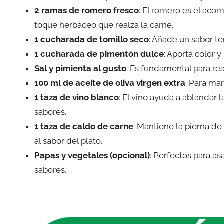
2 ramas de romero fresco
: El romero es el aco
toque herbáceo que realza la carne.
1 cucharada de tomillo seco
: Añade un sabor t
1 cucharada de pimentón dulce
: Aporta color 
Sal y pimienta al gusto
: Es fundamental para rea
100 ml de aceite de oliva virgen extra
: Para mar
1 taza de vino blanco
: El vino ayuda a ablandar 
sabores.
1 taza de caldo de carne
: Mantiene la pierna d
al sabor del plato.
Papas y vegetales (opcional)
: Perfectos para as
sabores.