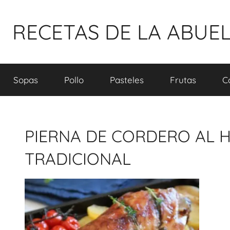
Pular
para
RECETAS DE LA ABUE
o
conteúdo
Sopas
Pollo
Pasteles
Frutas
C
PIERNA DE CORDERO AL H
TRADICIONAL