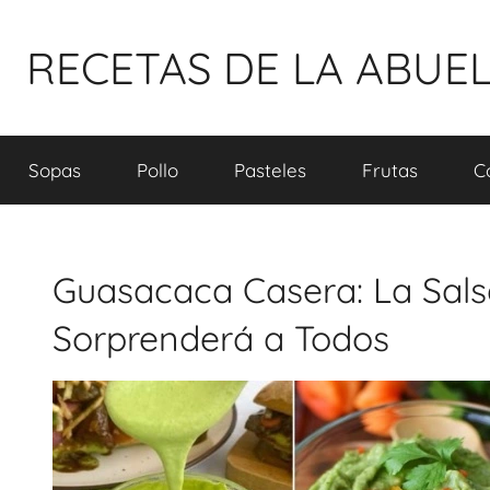
Pular
para
RECETAS DE LA ABUE
o
conteúdo
Sopas
Pollo
Pasteles
Frutas
C
Guasacaca Casera: La Sal
Sorprenderá a Todos