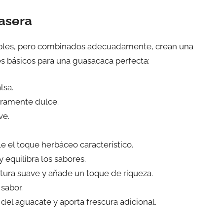
asera
ples, pero combinados adecuadamente, crean una
es básicos para una guasacaca perfecta:
lsa.
geramente dulce.
ve.
rle el toque herbáceo característico.
y equilibra los sabores.
xtura suave y añade un toque de riqueza.
 sabor.
r del aguacate y aporta frescura adicional.