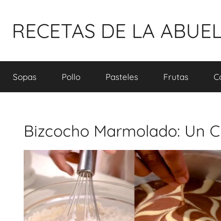
Pular
para
RECETAS DE LA ABUE
o
conteúdo
Sopas
Pollo
Pasteles
Frutas
C
Bizcocho Marmolado: Un Cl