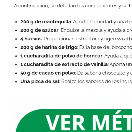
A continuación, se detallan los componentes y su fu
200 g de mantequilla
: Aporta humedad y una te
200 g de azúcar
: Endulza la mezcla y ayuda a c
4 huevos
: Proporcionan estructura y ligereza al 
200 g de harina de trigo
: Es la base del bizcoch
1 cucharadita de polvo de hornear
: Ayuda a qu
1 cucharadita de extracto de vainilla
: Aporta u
50 g de cacao en polvo
: Da sabor a chocolate y
Una pizca de sal
: Realza los sabores de los ingr