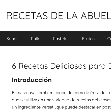
Pular
para
RECETAS DE LA ABUE
o
conteúdo
Sopas
Pollo
Pasteles
Frutas
C
6 Recetas Deliciosas para 
Introducción
El maracuyá, también conocido como la fruta de la p
que se utiliza en una variedad de recetas deliciosas
un ingrediente versátil que puede destacar en postre