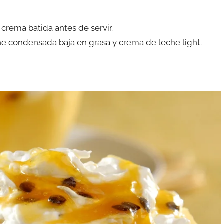
 crema batida antes de servir.
che condensada baja en grasa y crema de leche light.