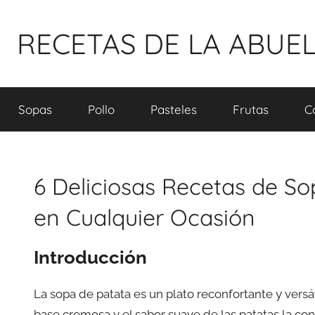
Pular
para
RECETAS DE LA ABUE
o
conteúdo
Sopas
Pollo
Pasteles
Frutas
C
6 Deliciosas Recetas de S
en Cualquier Ocasión
Introducción
La sopa de patata es un plato reconfortante y versá
base cremosa y el sabor suave de las patatas la co