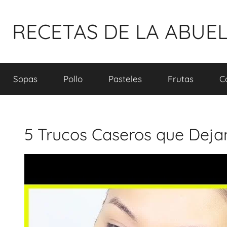
Pular
para
RECETAS DE LA ABUE
o
conteúdo
Sopas
Pollo
Pasteles
Frutas
C
5 Trucos Caseros que Dejan