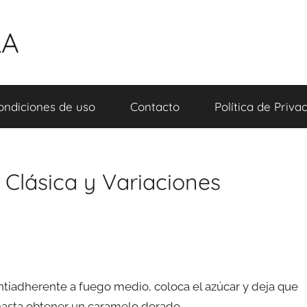
LA
ondiciones de uso
Contacto
Política de Priva
 Clásica y Variaciones
tiadherente a fuego medio, coloca el azúcar y deja que
asta obtener un caramelo dorado.