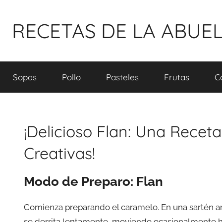
Pular
para
RECETAS DE LA ABUE
o
conteúdo
Sopas
Pollo
Pasteles
Frutas
C
¡Delicioso Flan: Una Receta
Creativas!
Modo de Preparo: Flan
Comienza preparando el caramelo. En una sartén an
se derrita lentamente, moviendo ocasionalmente h