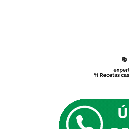
📚
expert
🍴 Recetas cas